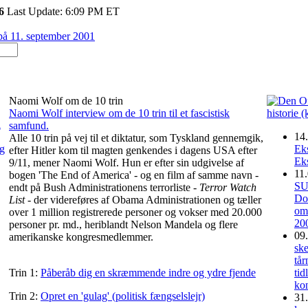
26
Last Update: 6:09 PM ET
Naomi Wolf om de 10 trin
Naomi Wolf interview om de 10 trin til et fascistisk
d
samfund.
14.
Alle 10 trin på vej til et diktatur, som Tyskland gennemgik,
g
Eks
efter Hitler kom til magten genkendes i dagens USA efter
Eks
9/11, mener Naomi Wolf. Hun er efter sin udgivelse af
11.
bogen 'The End of America' - og en film af samme navn -
SU
endt på Bush Administrationens terrorliste -
Terror Watch
Do
List
- der videreføres af Obama Administrationen og tæller
om
over 1 million registrerede personer og vokser med 20.000
20
personer pr. md., heriblandt Nelson Mandela og flere
09.
amerikanske kongresmedlemmer.
ske
tår
Trin 1:
Påberåb dig en skræmmende indre og ydre fjende
tid
kon
Trin 2:
Opret en 'gulag' (politisk fængselslejr)
31.