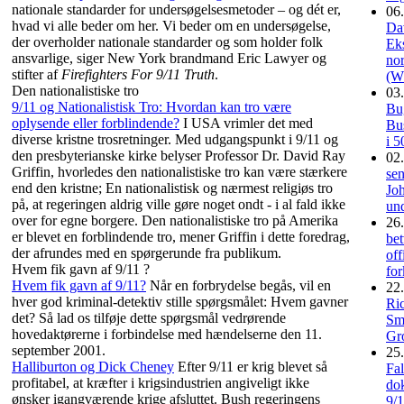
nationale standarder for undersøgelsesmetoder – og dét er,
06.
hvad vi alle beder om her. Vi beder om en undersøgelse,
Da
der overholder nationale standarder og som holder folk
Eks
ansvarlige, siger New York brandmand Eric Lawyer og
nor
stifter af
Firefighters For 9/11 Truth
.
(W
Den nationalistiske tro
03.
9/11 og Nationalistisk Tro: Hvordan kan tro være
Bug
oplysende eller forblindende?
I USA vrimler det med
Bu
diverse kristne trosretninger. Med udgangspunkt i 9/11 og
i 5
den presbyterianske kirke belyser Professor Dr. David Ray
02.
Griffin, hvorledes den nationalistiske tro kan være stærkere
sen
end den kristne; En nationalistisk og nærmest religiøs tro
Jo
på, at regeringen aldrig ville gøre noget ondt - i al fald ikke
und
over for egne borgere. Den nationalistiske tro på Amerika
26.
er blevet en forblindende tro, mener Griffin i dette foredrag,
be
der afrundes med en spørgerunde fra publikum.
off
Hvem fik gavn af 9/11 ?
for
Hvem fik gavn af 9/11?
Når en forbrydelse begås, vil en
22.
hver god kriminal-detektiv stille spørgsmålet: Hvem gavner
Ri
det? Så lad os tilføje dette spørgsmål vedrørende
Sme
hovedaktørerne i forbindelse med hændelserne den 11.
Gr
september 2001.
25.
Halliburton og Dick Cheney
Efter 9/11 er krig blevet så
Fal
profitabel, at kræfter i krigsindustrien angiveligt ikke
do
ønsker igangværende krige afsluttet. Bush regeringens
9/1