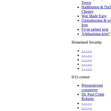
Terror
Halliburton & Dic
Cheney
War Made Easy
Globalisering & to
krig
Frygt sælger krig
Afghanistan-krig?
Homeland Security
- - - - -
- - - - -
- - - - -
- - - - -
- - - - -
9/11-censur
Pressenævnet
censurerer
Dr. Paul Craig
Roberts
- - - - -
- - - - -