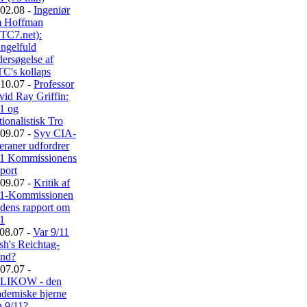
02.08 -
Ingeniør
m Hoffman
TC7.net):
ngelfuld
ersøgelse af
C's kollaps
10.07 -
Professor
id Ray Griffin:
11 og
ionalistisk Tro
09.07 -
Syv CIA-
eraner udfordrer
11 Kommissionens
port
09.07 -
Kritik af
11-Kommissionen
 dens rapport om
11
08.07 -
Var 9/11
sh's Reichtag-
and?
07.07 -
LIKOW - den
ademiske hjerne
g 9/11?