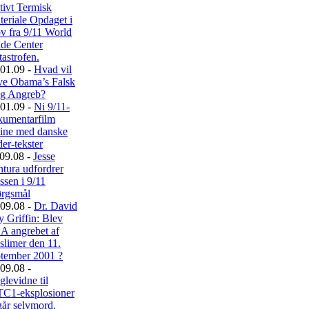
tivt Termisk
eriale Opdaget i
v fra 9/11 World
ade Center
astrofen.
01.09 -
Hvad vil
ive Obama’s Falsk
ag Angreb?
01.09 -
Ni 9/11-
kumentarfilm
line med danske
er-tekster
09.08 -
Jesse
tura udfordrer
ssen i 9/11
ørgsmål
09.08 -
Dr. David
 Griffin: Blev
A angrebet af
slimer den 11.
ptember 2001 ?
09.08 -
levidne til
C1-eksplosioner
går selvmord.