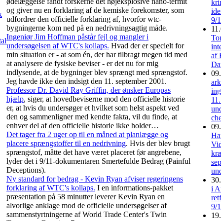
ødelæggelse fandt forskerne det højeksplosive nano-termit
kri
og giver nu en forklaring af de kemiske forekomster, som
ide
k
udfordrer den officielle forklaring af, hvorfor wtc-
9/
bygningerne kom ned på en nedrivningsagtig måde.
11.
Ingeniør Jim Hoffman påstår fejl og mangler i
To
tal
undersøgelsen af WTC's kollaps.
Hvad der er specielt for
int
min situation er - at som én, der har tilbragt megen tid med
af 
at analysere de fysiske beviser - er det nu for mig
Da
indlysende, at de bygninger blev sprængt med sprængstof.
09.
Jeg havde ikke den indsigt den 11. september 2001.
ark
Professor Dr. David Ray Griffin, der ønsker Europas
ing
hjælp
, siger, at hovedbeviserne mod den officielle historie
11
er, at hvis du undersøger et hvilket som helst aspekt ved
un
den og sammenligner med kendte fakta, vil du finde, at
che
enhver del af den officielle historie ikke holder…
09.
Det tager fra 2 uger op til en måned at planlægge og
Har
placere sprængstoffer til en nedrivning
. Hvis der blev brugt
Vi
sprængstof, måtte det have været placeret før angrebene,
kr
lyder det i 9/11-dokumentaren Smertefulde Bedrag (Painful
se
Deceptions).
und
Ny standard for bedrag - Kevin Ryan afviser regeringens
30.
forklaring af WTC's kollaps.
I en informations-pakket
i A
præsentation på 58 minutter leverer Kevin Ryan en
ret
alvorlige anklage mod de officielle undersøgelser af
9/
sammenstyrtningerne af World Trade Center's Twin
19.