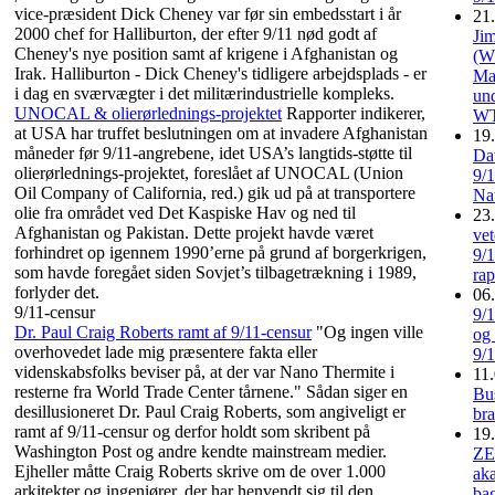
vice-præsident Dick Cheney var før sin embedsstart i år
21.
2000 chef for Halliburton, der efter 9/11 nød godt af
Ji
Cheney's nye position samt af krigene i Afghanistan og
(W
Irak. Halliburton - Dick Cheney's tidligere arbejdsplads - er
Ma
i dag en sværvægter i det militærindustrielle kompleks.
und
UNOCAL & olierørlednings-projektet
Rapporter indikerer,
WT
at USA har truffet beslutningen om at invadere Afghanistan
19.
måneder før 9/11-angrebene, idet USA’s langtids-støtte til
Dav
olierørlednings-projektet, foreslået af UNOCAL (Union
9/
Oil Company of California, red.) gik ud på at transportere
Nat
olie fra området ved Det Kaspiske Hav og ned til
23.
Afghanistan og Pakistan. Dette projekt havde været
vet
forhindret op igennem 1990’erne på grund af borgerkrigen,
9/
som havde foregået siden Sovjet’s tilbagetrækning i 1989,
rap
forlyder det.
06.
9/11-censur
9/
Dr. Paul Craig Roberts ramt af 9/11-censur
"Og ingen ville
og
overhovedet lade mig præsentere fakta eller
9/
videnskabsfolks beviser på, at der var Nano Thermite i
11.
resterne fra World Trade Center tårnene." Sådan siger en
Bu
desillusioneret Dr. Paul Craig Roberts, som angiveligt er
br
ramt af 9/11-censur og derfor holdt som skribent på
19.
Washington Post og andre kendte mainstream medier.
ZE
Ejheller måtte Craig Roberts skrive om de over 1.000
ak
arkitekter og ingeniører, der har henvendt sig til den
ba