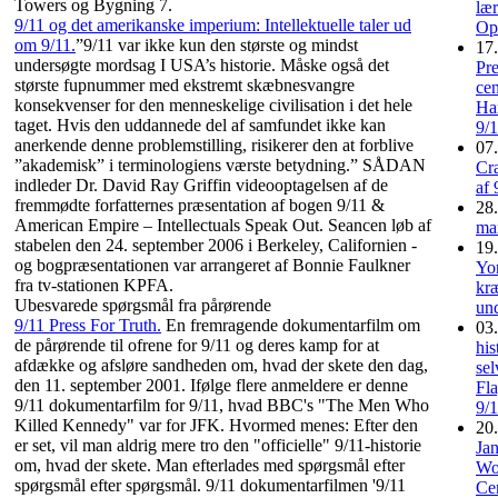
Towers og Bygning 7.
lær
9/11 og det amerikanske imperium: Intellektuelle taler ud
Op
om 9/11.
”9/11 var ikke kun den største og mindst
17.
undersøgte mordsag I USA’s historie. Måske også det
Pr
største fupnummer med ekstremt skæbnesvangre
cen
konsekvenser for den menneskelige civilisation i det hele
Har
taget. Hvis den uddannede del af samfundet ikke kan
9/
anerkende denne problemstilling, risikerer den at forblive
07.
”akademisk” i terminologiens værste betydning.” SÅDAN
Cra
indleder Dr. David Ray Griffin videooptagelsen af de
af 
fremmødte forfatternes præsentation af bogen 9/11 &
28.
American Empire – Intellectuals Speak Out. Seancen løb af
ma
stabelen den 24. september 2006 i Berkeley, Californien -
19.
og bogpræsentationen var arrangeret af Bonnie Faulkner
Yo
fra tv-stationen KPFA.
kr
Ubesvarede spørgsmål fra pårørende
un
9/11 Press For Truth.
En fremragende dokumentarfilm om
03.
de pårørende til ofrene for 9/11 og deres kamp for at
his
afdække og afsløre sandheden om, hvad der skete den dag,
sel
den 11. september 2001. Ifølge flere anmeldere er denne
Fla
9/11 dokumentarfilm for 9/11, hvad BBC's "The Men Who
9/
Killed Kennedy" var for JFK. Hvormed menes: Efter den
20.
er set, vil man aldrig mere tro den "officielle" 9/11-historie
Ja
om, hvad der skete. Man efterlades med spørgsmål efter
Wo
spørgsmål efter spørgsmål. 9/11 dokumentarfilmen '9/11
Cen