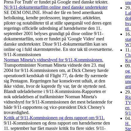
Press For Truth' er fundet på Google med danske tekster.
un
Ni 9/11-dokumentarfilm online med danske undertekster
29.
SE DEM ONLINE. Hvad der får en bred amerikansk
La
befolkning, kendte professorer, ingeniører, arkitekter,
do
piloter og notabiliteter til at stille spørgsmål ved deres egen
hva
regerings officielle udredning af hændelserne den 11.
til
september 2001 belyses grundigt på disse online 9/11-
16.
dokumentarfilm, som er fundet på 'Google Video' med
sta
danske undertekster. Disse 9/11-dokumentarfilm kan ses
WT
online og i fuld skærmstørrelse. En stor tak til oversætterne.
11.
9/11-Kommissionen
Ch
Norman Mineta's vidnesbyrd for 9/11-Kommissionen.
Ko
Transportminister Norman Mineta vidnede den 23. maj
09.
2004 for 9/11-Kommissionen om, at Dick Cheney havde
og
operationelt kendskab til Flight 77, da dette fly nærmede
øns
sig Pentagon. Regeringen har konsekvent udtalt, at den
und
ikke vidste, hvor de kaprede fly var, før de styrtede ned.
art
Blandt udeladelserne i 9/11-Kommissions-Rapporten er
29.
nok udeladelsen af trafikminister Norman Mineta's
Ri
vidnesbyrd for 9/11-Kommissionen det mest belastende for
TV
både 9/11-rapportens og vice-præsident Dick Cheney's
en 
troværdighed.
9/1
Kritik af 9/11-Kommissionen og dens rapport om 9/11.
04.
9/11-Kommissionen og dens rapport om hændelserne den
H. 
11. september har fået massiv kritik fra flere sider. 9/11-
Ste