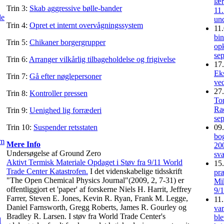
lær
Trin 3:
Skab aggressive bølle-bander
11
de
un
Trin 4:
Opret et internt overvågningssystem
11.
bi
Trin 5:
Chikaner borgergrupper
opk
se
Trin 6:
Arranger vilkårlig tilbageholdelse og frigivelse
17.
Eks
Trin 7:
Gå efter nøglepersoner
ved
27.
Trin 8:
Kontroller pressen
To
Ra
Trin 9:
Uenighed lig forræderi
se
Trin 10:
Suspender retsstaten
09.
bog
om
Mere Info
200
Undersøgelse af Ground Zero
sva
Aktivt Termisk Materiale Opdaget i Støv fra 9/11 World
15.
Trade Center Katastrofen.
I det videnskabelige tidsskrift
præ
"The Open Chemical Physics Journal"(2009, 2, 7-31) er
Mi
offentliggjort et 'paper' af forskerne Niels H. Harrit, Jeffrey
9/1
Farrer, Steven E. Jones, Kevin R. Ryan, Frank M. Legge,
11.
Daniel Farnsworth, Gregg Roberts, James R. Gourley og
va
Bradley R. Larsen. I støv fra World Trade Center's
ble
d