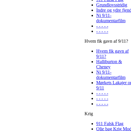
Grundlovsstridig
Indre og ydre fjen
Ni 9/11-
dokumentarfilm
- - - - -
- - - - -
Hvem fik gavn af 9/11?
Hvem fik gavn af
9/11?
Halliburton &
Cheney
Ni 9/11-
dokumentarfilm
Mørkets Lakajer 
9/11
- - - - -
- - - - -
- - - - -
Krig
911 Falsk Flag
Olie bag Krig Mo