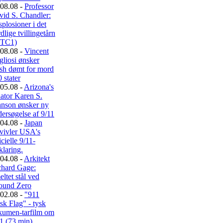
08.08 -
Professor
vid S. Chandler:
plosioner i det
dlige tvillingetårn
TC1)
08.08 -
Vincent
liosi ønsker
sh dømt for mord
0 stater
05.08 -
Arizona's
ator Karen S.
hnson ønsker ny
ersøgelse af 9/11
04.08 -
Japan
tvivler USA's
icielle 9/11-
klaring.
04.08 -
Arkitekt
chard Gage:
ltet stål ved
ound Zero
02.08 -
"911
sk Flag" - tysk
kumen-tarfilm om
1 (73 min)