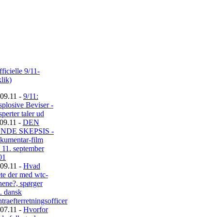
09.11 -
9/11:
plosive Beviser -
perter taler ud
09.11 -
DEN
NDE SKEPSIS -
kumentar-film
 11. september
01
09.11 -
Hvad
te der med wtc-
nene?, spørger
l. dansk
traefterretningsofficer
07.11 -
Hvorfor