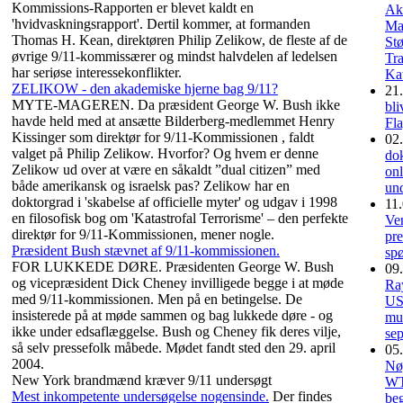
Kommissions-Rapporten er blevet kaldt en
Ak
'hvidvaskningsrapport'. Dertil kommer, at formanden
Mat
Thomas H. Kean, direktøren Philip Zelikow, de fleste af de
Stø
øvrige 9/11-kommissærer og mindst halvdelen af ledelsen
Tr
har seriøse interessekonflikter.
Kat
ZELIKOW - den akademiske hjerne bag 9/11?
21.
MYTE-MAGEREN. Da præsident George W. Bush ikke
bl
havde held med at ansætte Bilderberg-medlemmet Henry
Fl
Kissinger som direktør for 9/11-Kommissionen , faldt
02.
valget på Philip Zelikow. Hvorfor? Og hvem er denne
do
Zelikow ud over at være en såkaldt ”dual citizen” med
on
både amerikansk og israelsk pas? Zelikow har en
und
doktorgrad i 'skabelse af officielle myter' og udgav i 1998
11.
en filosofisk bog om 'Katastrofal Terrorisme' – den perfekte
Ven
direktør for 9/11-Kommissionen, mener nogle.
pre
Præsident Bush stævnet af 9/11-kommissionen.
sp
FOR LUKKEDE DØRE. Præsidenten George W. Bush
09.
og vicepræsident Dick Cheney invilligede begge i at møde
Ray
med 9/11-kommissionen. Men på en betingelse. De
US
insisterede på at møde sammen og bag lukkede døre - og
mu
ikke under edsaflæggelse. Bush og Cheney fik deres vilje,
se
så selv pressefolk måbede. Mødet fandt sted den 29. april
05.
2004.
Nøg
New York brandmænd kræver 9/11 undersøgt
WT
Mest inkompetente undersøgelse nogensinde.
Der findes
be