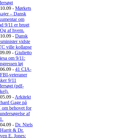
dersøgt
10.09 -
Mørkets
kajer – Dansk
kumentar om
d 9/11 er brugt
. Og af hvem.
10.09 -
Dansk
tsminister vidste
C ville kollapse
09.09 -
Giulietto
iesa om 9/11:
ngressen løj
06.09 -
41 CIA-
 FBI-veteraner
ker 9/11
ersøgt (pdf-
ikel).
05.09 -
Arkitekt
chard Gage på
 om behovet for
undersøgelse af
1.
04.09 -
Dr. Niels
Harrit & Dr.
ven E. Jones: