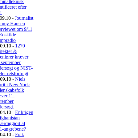
minalteknisk
ntificeret efter
11
09.10 -
Journalist
mmy Hansen
erviewet om 9/11
Roskilde
mpradio
09.10 -
1270
itekter &
eniører kræver
. september
dersøgt og NIST-
fer retsforfulgt
09.10 -
Niels
rit i New York:
denskabsfolk
æver 11.
ptember
ersøgt.
04.10 -
Er krigen
fghanistan
færdiggjort af
11-angrebene?
04.10 -
Folk