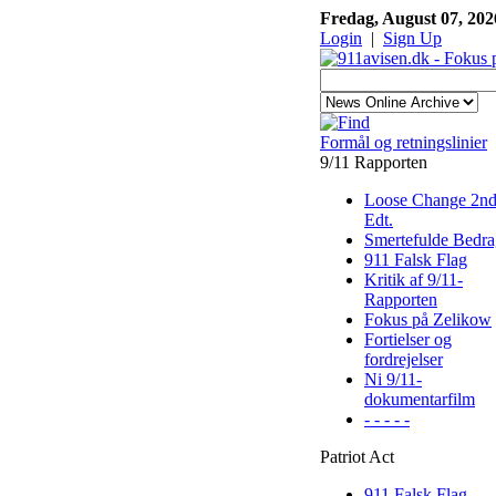
Fredag, August 07, 20
Login
|
Sign Up
Formål og retningslinier
9/11 Rapporten
Loose Change 2n
Edt.
Smertefulde Bedra
911 Falsk Flag
Kritik af 9/11-
Rapporten
Fokus på Zelikow
Fortielser og
fordrejelser
Ni 9/11-
dokumentarfilm
- - - - -
Patriot Act
911 Falsk Flag