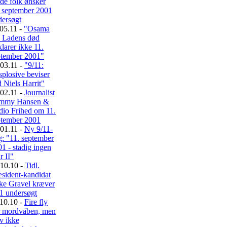
de folk ønsker
. september 2001
dersøgt
05.11 -
"Osama
n Ladens død
larer ikke 11.
ptember 2001"
03.11 -
"9/11:
plosive beviser
 Niels Harrit"
02.11 -
Journalist
mmy Hansen &
dio Frihed om 11.
ptember 2001
01.11 -
Ny 9/11-
: "11. september
1 - stadig ingen
r II"
10.10 -
Tidl.
sident-kandidat
ke Gravel kræver
1 undersøgt
10.10 -
Fire fly
r mordvåben, men
v ikke