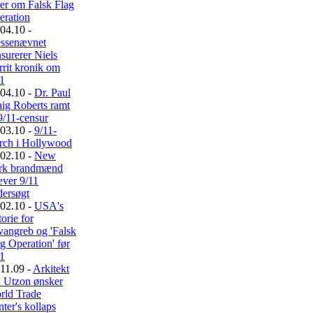
er om Falsk Flag
eration
04.10 -
essenævnet
surerer Niels
rit kronik om
11
04.10 -
Dr. Paul
ig Roberts ramt
9/11-censur
03.10 -
9/11-
rch i Hollywood
02.10 -
New
rk brandmænd
æver 9/11
dersøgt
02.10 -
USA's
torie for
vangreb og 'Falsk
g Operation' før
11
11.09 -
Arkitekt
n Utzon ønsker
rld Trade
ter's kollaps